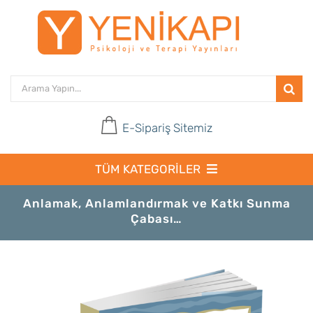
Skip
to
content
Search
for:
E-Sipariş Sitemiz
TÜM KATEGORİLER
Ana Sayfa
Anlamak, Anlamlandırmak ve Katkı Sunma
Çabası…
Merhaba
Psikoloji ve Terapi Yayınları
GG Oyun Terapileri Kitaplığı
Materyal