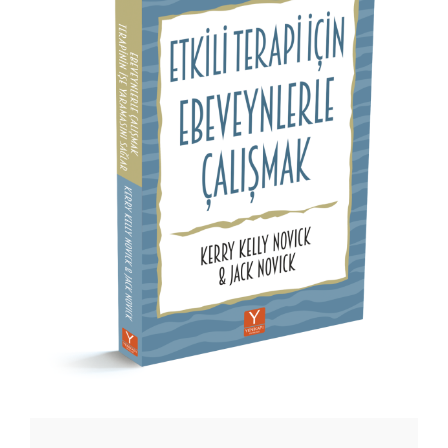
Yenilenme Buluşmaları
Etkinlik
Mağaza